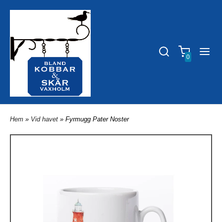
0
Hem
»
Vid havet
» Fyrmugg Pater Noster