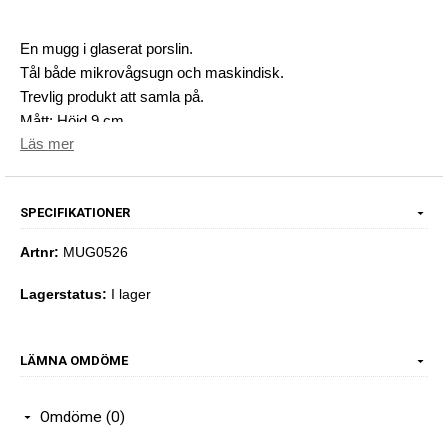
En mugg i glaserat porslin.
Tål både mikrovågsugn och maskindisk.
Trevlig produkt att samla på.
Mått: Höjd 9 cm
Läs mer
SPECIFIKATIONER
Artnr:
MUG0526
Lagerstatus:
I lager
LÄMNA OMDÖME
Omdöme (0)